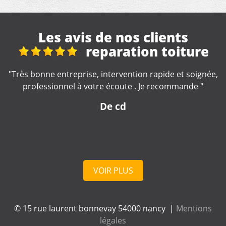
Les avis de nos clients
Réfection toiture de
véranda + gouttières maison
e,
"Excellent travail de la part de cette entreprise. Travail
soigné. Artisan très impliqué dans la réalisation de nos
travaux, très à l'écoute. Nous le recommandons
fortement."
De lulu
VOIR PLUS
© 15 rue laurent bonnevay 54000 nancy |
Mentions
légales