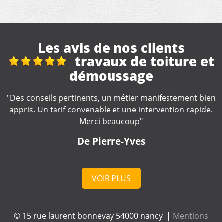
Les avis de nos clients
 et
reparation toitur
"Très bonne entreprise, intervention rapide et soign
professionnel à votre écoute . Je recommande "
t bien
pide.
De cd
VOIR PLUS
© 15 rue laurent bonnevay 54000 nancy |
Mentions