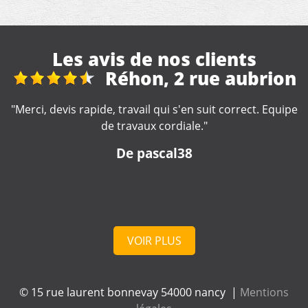
Les avis de nos clients
n
Travaux de
couverture
e
"Je recommande, très sérieux !! "
De Marine
VOIR PLUS
© 15 rue laurent bonnevay 54000 nancy |
Mentions