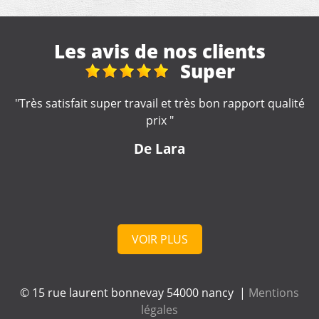
Les avis de nos clients
Réhon, 2 rue aubrion
é
"Merci, devis rapide, travail qui s'en suit correct. Equipe
de travaux cordiale."
De pascal38
VOIR PLUS
© 15 rue laurent bonnevay 54000 nancy |
Mentions
légales