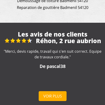
Demoussage de toiture Badmenil 54120
Reparation de gouttière Badmenil 54120
Les avis de nos clients
n
Réparation et
nettoyage gouttière
e
"Travail rapide et soigné ???? Seul petit hic ❗️pas je n'ai
pas eu de devis avant le début des travaux❗️"
De Bebert
VOIR PLUS