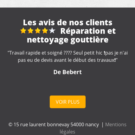
Les avis de nos clients
travaux de toiture et
démoussage
"Des conseils pertinents, un métier manifestement bien
appris. Un tarif convenable et une intervention rapide.
Merci beaucoup"
De Pierre-Yves
VOIR PLUS
© 15 rue laurent bonnevay 54000 nancy |
Mentions
légales