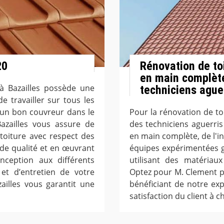
20
Rénovation de to
en main complète
à Bazailles possède une
techniciens ague
e travailler sur tous les
’un bon couvreur dans le
Pour la rénovation de toi
azailles vous assure de
des techniciens aguerri
toiture avec respect des
en main complète, de l'ins
 de qualité et en œuvrant
équipes expérimentées g
ception aux différents
utilisant des matériau
 et d’entretien de votre
Optez pour M. Clement p
zailles vous garantit une
bénéficiant de notre ex
satisfaction du client à