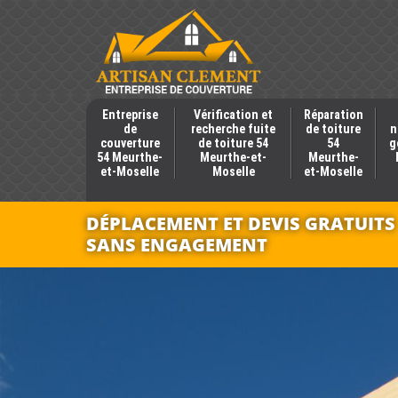
Entreprise
Vérification et
Réparation
de
recherche fuite
de toiture
n
couverture
de toiture 54
54
g
54 Meurthe-
Meurthe-et-
Meurthe-
et-Moselle
Moselle
et-Moselle
DÉPLACEMENT ET DEVIS GRATUITS
SANS ENGAGEMENT