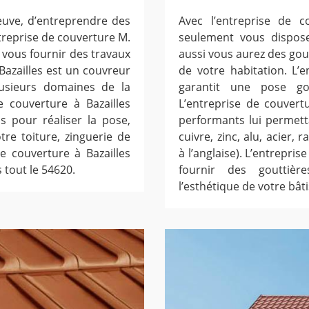
neuve, d’entreprendre des
Avec l’entreprise de c
ntreprise de couverture M.
seulement vous dispose
 vous fournir des travaux
aussi vous aurez des gout
 Bazailles est un couvreur
de votre habitation. L’
lusieurs domaines de la
garantit une pose go
 de couverture à Bazailles
L’entreprise de couvert
ns pour réaliser la pose,
performants lui permett
re toiture, zinguerie de
cuivre, zinc, alu, acier
de couverture à Bazailles
à l’anglaise). L’entrepri
 tout le 54620.
fournir des gouttièr
l’esthétique de votre bâti