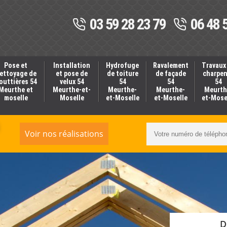
03 59 28 23 79
06 48 
Pose et
Installation
Hydrofuge
Ravalement
Travaux
ettoyage de
et pose de
de toiture
de façade
charpe
outtières 54
velux 54
54
54
54
Meurthe et
Meurthe-et-
Meurthe-
Meurthe-
Meurth
moselle
Moselle
et-Moselle
et-Moselle
et-Mose
Voir nos réalisations
D