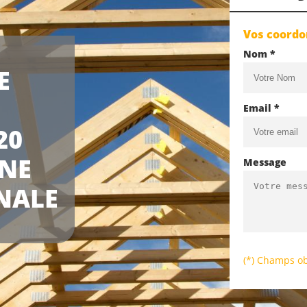
Vos coord
Nom *
E
Email *
20
UNE
Message
NALE
(*) Champs ob