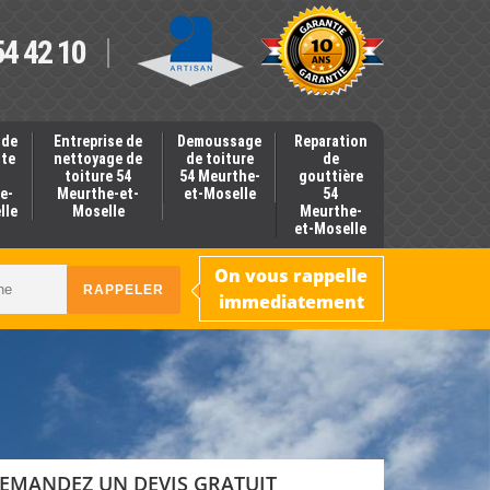
54 42 10
 de
Entreprise de
Demoussage
Reparation
nte
nettoyage de
de toiture
de
toiture 54
54 Meurthe-
gouttière
e-
Meurthe-et-
et-Moselle
54
lle
Moselle
Meurthe-
et-Moselle
On vous rappelle
immediatement
EMANDEZ UN DEVIS GRATUIT