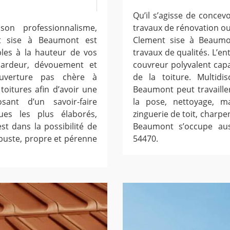
Qu’il s’agisse de concev
on professionnalisme,
travaux de rénovation ou 
nt sise à Beaumont est
Clement sise à Beaumo
bles à la hauteur de vos
travaux de qualités. L’e
c ardeur, dévouement et
couvreur polyvalent cap
couverture pas chère à
de la toiture. Multidis
oitures afin d’avoir une
Beaumont peut travailler
sant d’un savoir-faire
la pose, nettoyage, ma
es les plus élaborés,
zinguerie de toit, charpe
t dans la possibilité de
Beaumont s’occupe aus
obuste, propre et pérenne
54470.