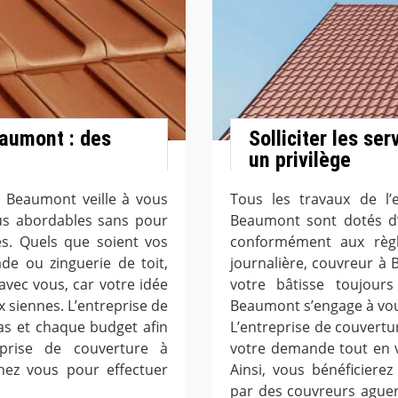
eaumont : des
Solliciter les se
un privilège
à Beaumont veille à vous
Tous les travaux de l’
plus abordables sans pour
Beaumont sont dotés d’
es. Quels que soient vos
conformément aux règle
de ou zinguerie de toit,
journalière, couvreur à
vec vous, car votre idée
votre bâtisse toujours
x siennes. L’entreprise de
Beaumont s’engage à vous 
s et chaque budget afin
L’entreprise de couver
reprise de couverture à
votre demande tout en v
hez vous pour effectuer
Ainsi, vous bénéficiere
par des couvreurs aguer