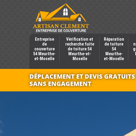
Entreprise
Vérification et
Réparation
de
recherche fuite
de toiture
n
couverture
de toiture 54
54
g
54 Meurthe-
Meurthe-et-
Meurthe-
et-Moselle
Moselle
et-Moselle
DÉPLACEMENT ET DEVIS GRATUITS
SANS ENGAGEMENT