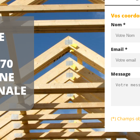
Vos coord
Nom *
E
Email *
70
UNE
Message
NALE
(*) Champs ob