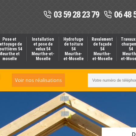
03 59 28 23 79
06 48 
Pose et
Installation
Hydrofuge
Ravalement
Travaux
ettoyage de
et pose de
de toiture
de façade
charpe
outtières 54
velux 54
54
54
54
Meurthe et
Meurthe-et-
Meurthe-
Meurthe-
Meurth
moselle
Moselle
et-Moselle
et-Moselle
et-Mose
Voir nos réalisations
D