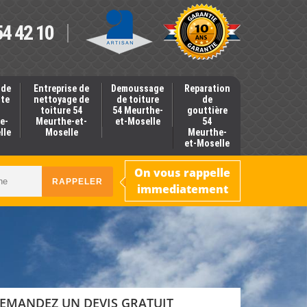
54 42 10
 de
Entreprise de
Demoussage
Reparation
nte
nettoyage de
de toiture
de
toiture 54
54 Meurthe-
gouttière
e-
Meurthe-et-
et-Moselle
54
lle
Moselle
Meurthe-
et-Moselle
On vous rappelle
immediatement
EMANDEZ UN DEVIS GRATUIT