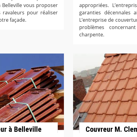
à Belleville vous proposer
appropriées. L’entrepri
s ravaleurs pour réaliser
garanties décennales ai
otre façade.
L’entreprise de couvertur
problèmes concernant 
charpente.
r à Belleville
Couvreur M. Cle