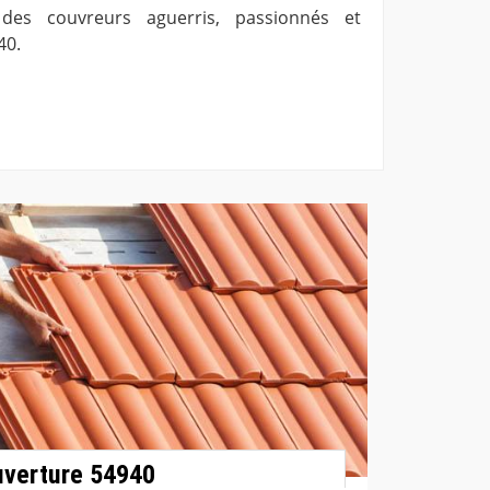
 des couvreurs aguerris, passionnés et
40.
uverture 54940