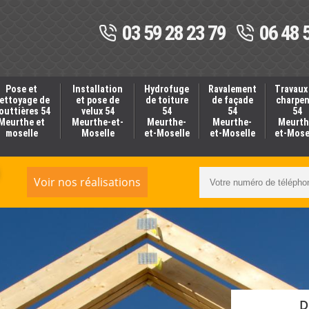
03 59 28 23 79
06 48 
Pose et
Installation
Hydrofuge
Ravalement
Travaux
ettoyage de
et pose de
de toiture
de façade
charpe
outtières 54
velux 54
54
54
54
Meurthe et
Meurthe-et-
Meurthe-
Meurthe-
Meurth
moselle
Moselle
et-Moselle
et-Moselle
et-Mose
Voir nos réalisations
D