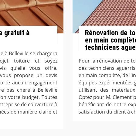
 gratuit à
Rénovation de to
en main complète
techniciens ague
e à Belleville se chargera
rojet toiture et soyez
Pour la rénovation de toi
is qu’elle vous offre.
des techniciens aguerri
e vous propose un devis
en main complète, de l'ins
mporte aucun engagement
équipes expérimentées g
e pas chère à Belleville
utilisant des matériau
lon votre budget. Toutes
Optez pour M. Clement p
entreprise de couverture à
bénéficiant de notre ex
chées de manière claire et
satisfaction du client à