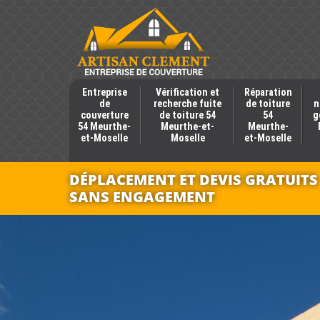
Entreprise
Vérification et
Réparation
de
recherche fuite
de toiture
n
couverture
de toiture 54
54
g
54 Meurthe-
Meurthe-et-
Meurthe-
et-Moselle
Moselle
et-Moselle
DÉPLACEMENT ET DEVIS GRATUITS
SANS ENGAGEMENT