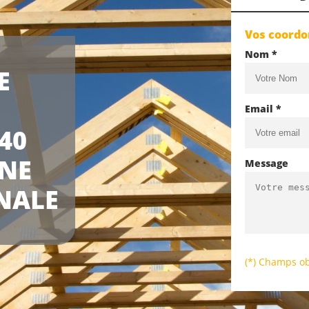
Vos coord
Nom *
E
Email *
40
UNE
Message
NALE
(*) Champs ob