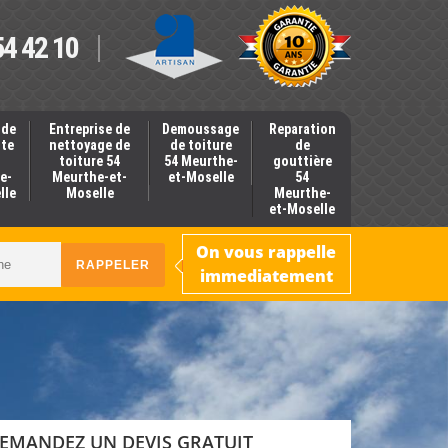
54 42 10
 de
Entreprise de
Demoussage
Reparation
nte
nettoyage de
de toiture
de
toiture 54
54 Meurthe-
gouttière
e-
Meurthe-et-
et-Moselle
54
lle
Moselle
Meurthe-
et-Moselle
On vous rappelle
immediatement
EMANDEZ UN DEVIS GRATUIT