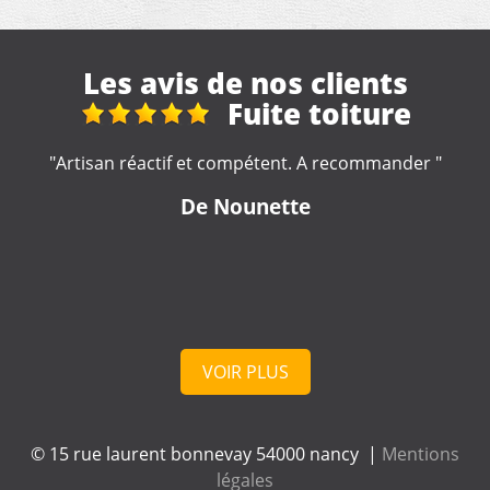
Les avis de nos clients
iture
Super trava
rapide
ecommander "
"Travail rapide et soigné. Je recommande
Venu à Montois-la-Montagne 
De Jerome
VOIR PLUS
© 15 rue laurent bonnevay 54000 nancy |
Mentions
légales