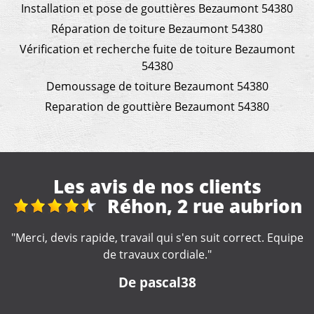
Installation et pose de gouttières Bezaumont 54380
Réparation de toiture Bezaumont 54380
Vérification et recherche fuite de toiture Bezaumont
54380
Demoussage de toiture Bezaumont 54380
Reparation de gouttière Bezaumont 54380
Les avis de nos clients
n
Réparation et
nettoyage gouttière
pe
"Travail rapide et soigné ???? Seul petit hic ❗️pas je n'ai
pas eu de devis avant le début des travaux❗️"
De Bebert