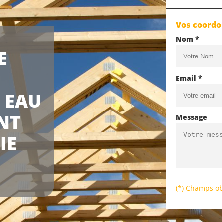
Vos coord
Nom *
E
Email *
L EAU
NT
Message
IE
(*) Champs ob