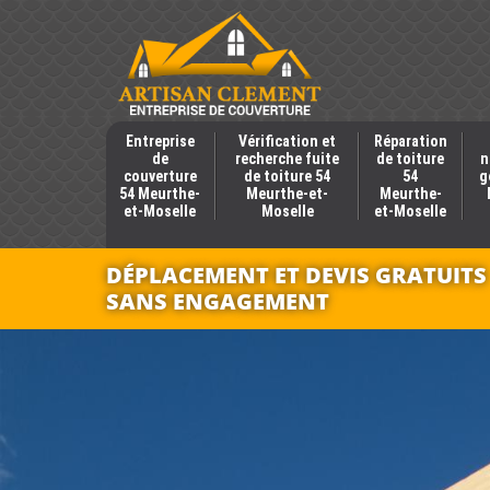
Entreprise
Vérification et
Réparation
de
recherche fuite
de toiture
n
couverture
de toiture 54
54
g
54 Meurthe-
Meurthe-et-
Meurthe-
et-Moselle
Moselle
et-Moselle
DÉPLACEMENT ET DEVIS GRATUITS
SANS ENGAGEMENT