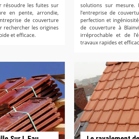
 résoudre les fuites sur
solutions sur mesure. 
ture en pente, arrondie,
l’entreprise de couvert
entreprise de couverture
perfection et ingéniosité
ur rechercher les origines
de couverture à Blainvi
pide et efficace.
irréprochable et de l
travaux rapides et effica
lle Sur L Eau
Le ravalement de