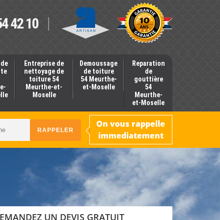
54 42 10
 de
Entreprise de
Demoussage
Reparation
nte
nettoyage de
de toiture
de
toiture 54
54 Meurthe-
gouttière
e-
Meurthe-et-
et-Moselle
54
lle
Moselle
Meurthe-
et-Moselle
On vous rappelle
immediatement
EMANDEZ UN DEVIS GRATUIT