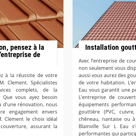
on, pensez à la
Installation goutt
'entreprise de
Avec l’entreprise de cou
non seulement vous disp
z à la réussite de votre
aussi vous aurez des gout
M. Clement. Spécialistes
de votre habitation. L’e
vices complets, de la
Eau vous garantit une po
ale. Que vous ayez besoin
L’entreprise de couver
u d'une rénovation, nous
équipements performant
tre engagement envers
gouttière (PVC, cuivre
M. Clement le choix idéal
chéneau, nantaise ou à 
couverture, assurant la
Blainville Sur L Eau s
performantes qui particip