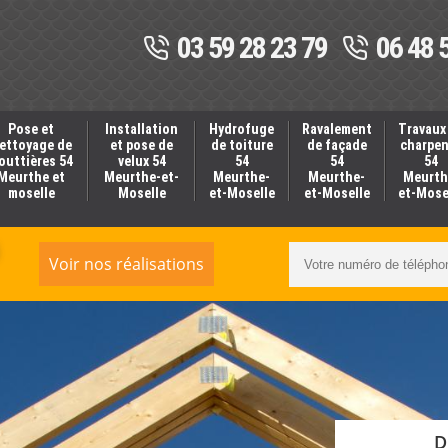
03 59 28 23 79
06 48 
Pose et
Installation
Hydrofuge
Ravalement
Travaux
ettoyage de
et pose de
de toiture
de façade
charpe
outtières 54
velux 54
54
54
54
Meurthe et
Meurthe-et-
Meurthe-
Meurthe-
Meurth
moselle
Moselle
et-Moselle
et-Moselle
et-Mose
Voir nos réalisations
D