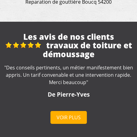
Reparation de gouttière Boucq 54200
Les avis de nos clients
t
Réfection toiture de
véranda + gouttières maison
n
"Excellent travail de la part de cette entreprise. Travail
.
soigné. Artisan très impliqué dans la réalisation de nos
travaux, très à l'écoute. Nous le recommandons
fortement."
De lulu
VOIR PLUS