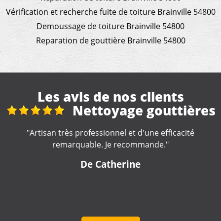
Vérification et recherche fuite de toiture Brainville 54800
Demoussage de toiture Brainville 54800
Reparation de gouttière Brainville 54800
Les avis de nos clients
outtières
Réfection to
véranda + gouttières 
e efficacité
de."
"Excellent travail de la part de cette entre
soigné. Artisan très impliqué dans la réal
travaux, très à l'écoute. Nous le re
fortement."
De lulu