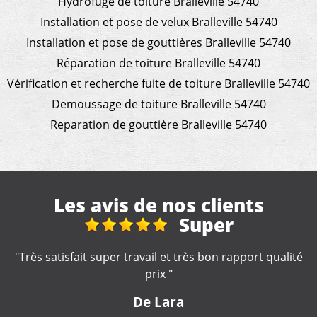
Hydrofuge de toiture Bralleville 54740
Installation et pose de velux Bralleville 54740
Installation et pose de gouttières Bralleville 54740
Réparation de toiture Bralleville 54740
Vérification et recherche fuite de toiture Bralleville 54740
Demoussage de toiture Bralleville 54740
Reparation de gouttière Bralleville 54740
Les avis de nos clients
Réparation et
nettoyage gouttière
é
"Travail rapide et soigné ???? Seul petit hic ❗️pas je n'ai
pas eu de devis avant le début des travaux❗️"