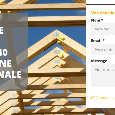
Vos coord
Nom *
E
Email *
40
UNE
Message
NALE
(*) Champs ob