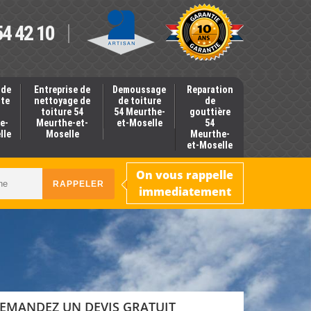
54 42 10
 de
Entreprise de
Demoussage
Reparation
nte
nettoyage de
de toiture
de
toiture 54
54 Meurthe-
gouttière
e-
Meurthe-et-
et-Moselle
54
lle
Moselle
Meurthe-
et-Moselle
On vous rappelle
immediatement
EMANDEZ UN DEVIS GRATUIT