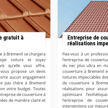
 gratuit à
Entreprise de co
réalisations imp
se à Bremenil se chargera
Fiez-vous à un professi
rojet toiture et soyez
l’entreprise de couvert
is qu’elle vous offre.
du nec plus ultra en ma
l vous propose un devis
couverture à Bremenil e
mporte aucun engagement
toitures impeccables dot
ure pas chère à Bremenil
de couverture à Bremeni
lon votre budget. Toutes
réalisations pour assu
entreprise de couverture à
optimisant l’esthétiqu
hées de manière claire et
l’entreprise de couv
interventions sur mesure 