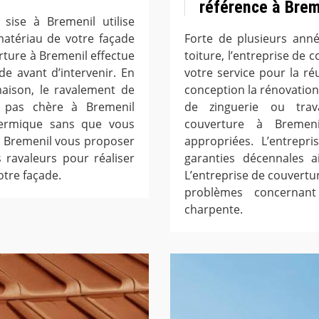
référence à Brem
sise à Bremenil utilise
matériau de votre façade
Forte de plusieurs ann
rture à Bremenil effectue
toiture, l’entreprise de
e avant d’intervenir. En
votre service pour la ré
maison, le ravalement de
conception la rénovation,
e pas chère à Bremenil
de zinguerie ou trav
hermique sans que vous
couverture à Bremen
 à Bremenil vous proposer
appropriées. L’entrepr
s ravaleurs pour réaliser
garanties décennales ai
otre façade.
L’entreprise de couvertur
problèmes concernant 
charpente.