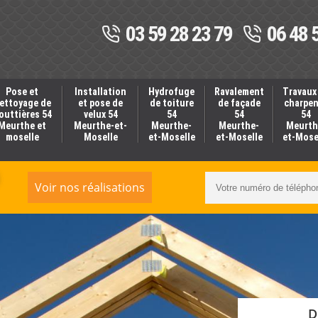
03 59 28 23 79
06 48 
Pose et
Installation
Hydrofuge
Ravalement
Travaux
ettoyage de
et pose de
de toiture
de façade
charpe
outtières 54
velux 54
54
54
54
Meurthe et
Meurthe-et-
Meurthe-
Meurthe-
Meurth
moselle
Moselle
et-Moselle
et-Moselle
et-Mose
Voir nos réalisations
D