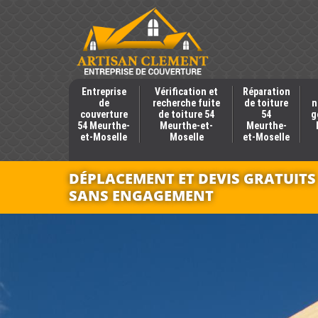
Entreprise
Vérification et
Réparation
de
recherche fuite
de toiture
n
couverture
de toiture 54
54
g
54 Meurthe-
Meurthe-et-
Meurthe-
et-Moselle
Moselle
et-Moselle
DÉPLACEMENT ET DEVIS GRATUITS
SANS ENGAGEMENT