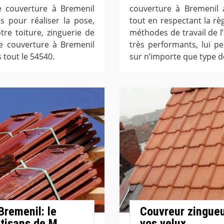
 de couverture à Bremenil
couverture à Bremenil 
ns pour réaliser la pose,
tout en respectant la règ
re toiture, zinguerie de
méthodes de travail de l
de couverture à Bremenil
très performants, lui p
 tout le 54540.
sur n’importe que type de
remenil: le
Couvreur zingueu
rtisans de M.
vos velux