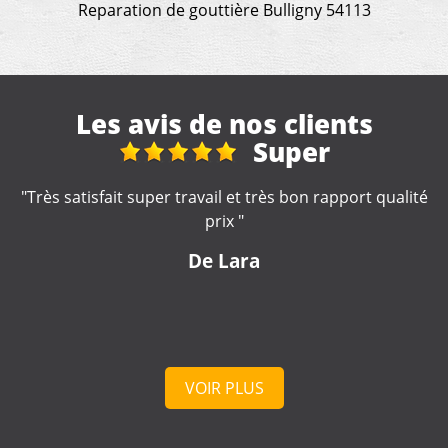
Reparation de gouttière Bulligny 54113
Les avis de nos clients
Super
Super t
rapide
très bon rapport qualité
"Travail rapide et soigné. Je rec
Venu à Montois-la-Mo
a
De Jerome
VOIR PLUS