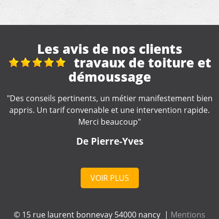
Les avis de nos clients
e et
Super
"Très satisfait super travail et très bon rapport qu
prix "
ent bien
rapide.
De Lara
VOIR PLUS
© 15 rue laurent bonnevay 54000 nancy |
Mentions