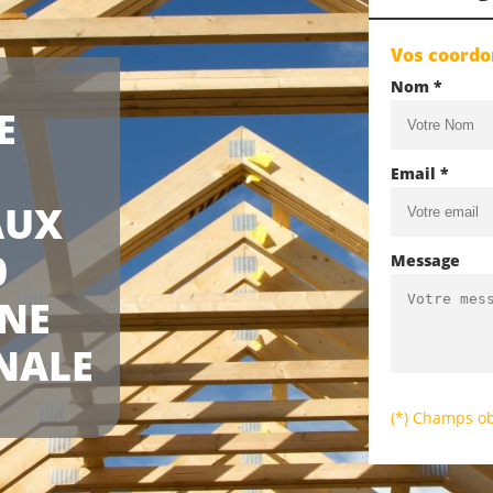
Vos coord
Nom *
E
Email *
AUX
0
Message
UNE
NALE
(*) Champs ob