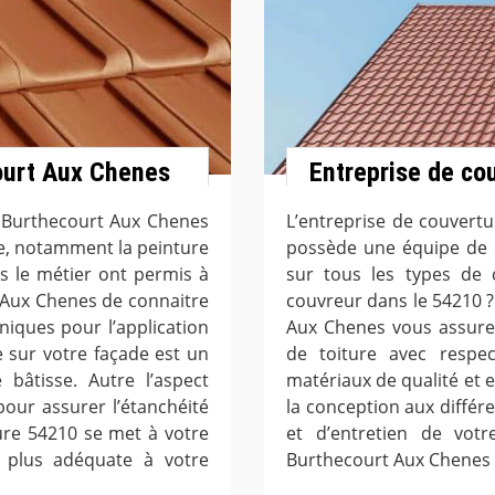
ourt Aux Chenes
Entreprise de co
à Burthecourt Aux Chenes
L’entreprise de couvert
de, notamment la peinture
possède une équipe de c
s le métier ont permis à
sur tous les types de 
 Aux Chenes de connaitre
couvreur dans le 54210 ?
niques pour l’application
Aux Chenes vous assure
e sur votre façade est un
de toiture avec respe
 bâtisse. Autre l’aspect
matériaux de qualité et
pour assurer l’étanchéité
la conception aux différe
ure 54210 se met à votre
et d’entretien de votr
a plus adéquate à votre
Burthecourt Aux Chenes v