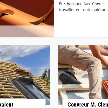
Burthecourt Aux Chenes s
travailler en toute quiétud
valent
Couvreur M. Cle