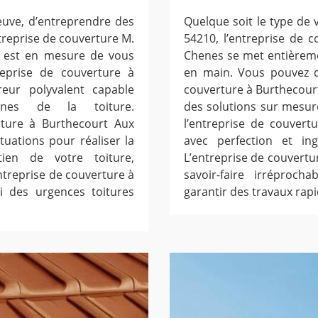
neuve, d’entreprendre des
Quelque soit le type de
ntreprise de couverture M.
54210, l’entreprise de 
s est en mesure de vous
Chenes se met entièreme
reprise de couverture à
en main. Vous pouvez c
eur polyvalent capable
couverture à Burthecourt 
aines de la toiture.
des solutions sur mesur
erture à Burthecourt Aux
l’entreprise de couver
tuations pour réaliser la
avec perfection et ing
tien de votre toiture,
L’entreprise de couvert
entreprise de couverture à
savoir-faire irréproc
i des urgences toitures
garantir des travaux rapi