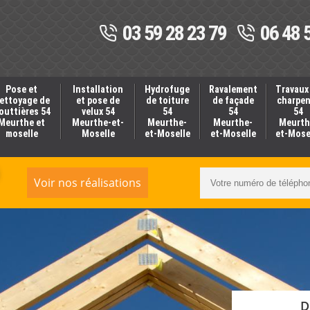
03 59 28 23 79
06 48 
Pose et
Installation
Hydrofuge
Ravalement
Travaux
ettoyage de
et pose de
de toiture
de façade
charpe
outtières 54
velux 54
54
54
54
Meurthe et
Meurthe-et-
Meurthe-
Meurthe-
Meurth
moselle
Moselle
et-Moselle
et-Moselle
et-Mose
Voir nos réalisations
D