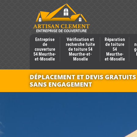
Entreprise
Vérification et
Réparation
de
recherche fuite
de toiture
n
couverture
de toiture 54
54
g
54 Meurthe-
Meurthe-et-
Meurthe-
et-Moselle
Moselle
et-Moselle
DÉPLACEMENT ET DEVIS GRATUITS
SANS ENGAGEMENT