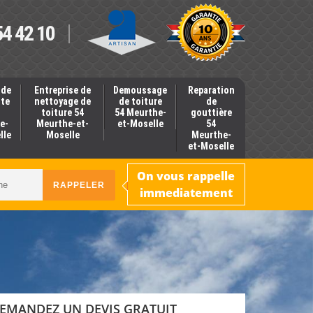
54 42 10
 de
Entreprise de
Demoussage
Reparation
nte
nettoyage de
de toiture
de
toiture 54
54 Meurthe-
gouttière
e-
Meurthe-et-
et-Moselle
54
lle
Moselle
Meurthe-
et-Moselle
On vous rappelle
immediatement
EMANDEZ UN DEVIS GRATUIT