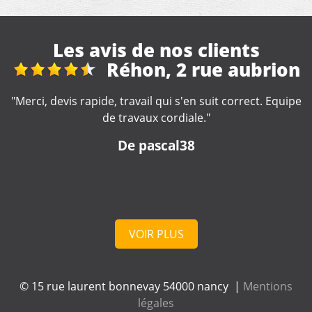
Les avis de nos clients
n
Réparation et
nettoyage gouttière
e
"Travail rapide et soigné ???? Seul petit hic ❗️pas je n'ai
pas eu de devis avant le début des travaux❗️"
De Bebert
VOIR PLUS
© 15 rue laurent bonnevay 54000 nancy |
Mentions
légales