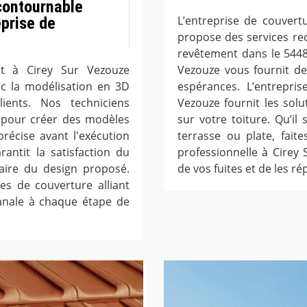
ncontournable
L’entreprise de couvert
eprise de
propose des services rec
revêtement dans le 5448
nt à Cirey Sur Vezouze
Vezouze vous fournit de
c la modélisation en 3D
espérances. L’entrepri
ents. Nos techniciens
Vezouze fournit les sol
te pour créer des modèles
sur votre toiture. Qu’il 
 précise avant l'exécution
terrasse ou plate, fait
antit la satisfaction du
professionnelle à Cirey
aire du design proposé.
de vos fuites et de les ré
s de couverture alliant
sanale à chaque étape de