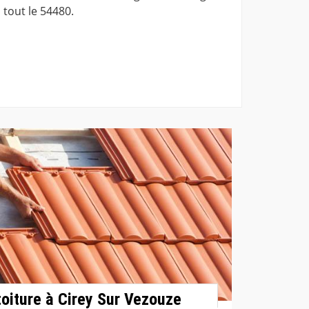
 tout le 54480.
toiture à Cirey Sur Vezouze