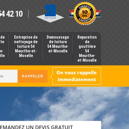
54 42 10
 de
Entreprise de
Demoussage
Reparation
nte
nettoyage de
de toiture
de
toiture 54
54 Meurthe-
gouttière
e-
Meurthe-et-
et-Moselle
54
lle
Moselle
Meurthe-
et-Moselle
On vous rappelle
immediatement
EMANDEZ UN DEVIS GRATUIT