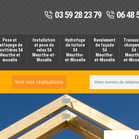
03 59 28 23 79
06 48 
Pose et
Installation
Hydrofuge
Ravalement
Travaux
ettoyage de
et pose de
de toiture
de façade
charpe
outtières 54
velux 54
54
54
54
Meurthe et
Meurthe-et-
Meurthe-
Meurthe-
Meurth
moselle
Moselle
et-Moselle
et-Moselle
et-Mose
Voir nos réalisations
D