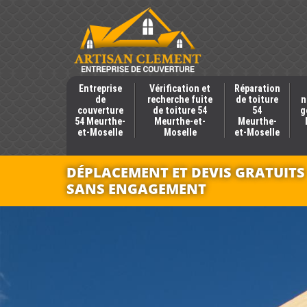
Entreprise
Vérification et
Réparation
de
recherche fuite
de toiture
n
couverture
de toiture 54
54
g
54 Meurthe-
Meurthe-et-
Meurthe-
et-Moselle
Moselle
et-Moselle
DÉPLACEMENT ET DEVIS GRATUITS
SANS ENGAGEMENT