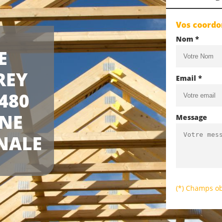
Vos coord
Nom *
E
REY
Email *
480
UNE
Message
NALE
(*) Champs ob