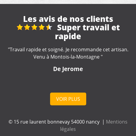
Les avis de nos clients
Réparation et
nettoyage gouttière
"Travail rapide et soigné ???? Seul petit hic ❗️pas je n'ai
pas eu de devis avant le début des travaux❗️"
De Bebert
VOIR PLUS
© 15 rue laurent bonnevay 54000 nancy |
Mentions
légales