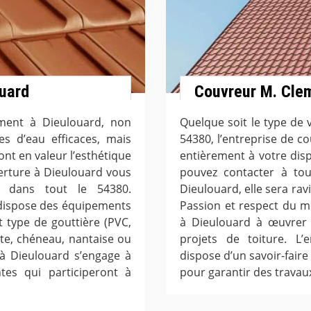
ouard
Couvreur M. Cle
ement à Dieulouard, non
Quelque soit le type de
s d’eau efficaces, mais
54380, l’entreprise de 
ont en valeur l’esthétique
entièrement à votre dis
verture à Dieulouard vous
pouvez contacter à tou
e dans tout le 54380.
Dieulouard, elle sera rav
 dispose des équipements
Passion et respect du m
 type de gouttière (PVC,
à Dieulouard à œuvrer 
nte, chéneau, nantaise ou
projets de toiture. L’
e à Dieulouard s’engage à
dispose d’un savoir-fair
tes qui participeront à
pour garantir des travaux