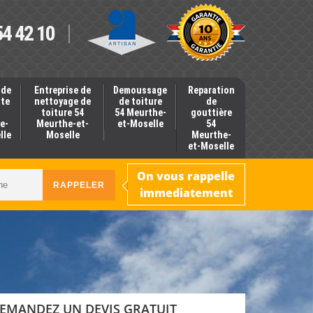
54 42 10
 de
Entreprise de
Demoussage
Reparation
nte
nettoyage de
de toiture
de
toiture 54
54 Meurthe-
gouttière
e-
Meurthe-et-
et-Moselle
54
lle
Moselle
Meurthe-
et-Moselle
On vous rappelle
immediatement
EMANDEZ UN DEVIS GRATUIT