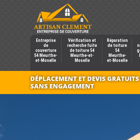
Entreprise
Vérification et
Réparation
de
recherche fuite
de toiture
n
couverture
de toiture 54
54
g
54 Meurthe-
Meurthe-et-
Meurthe-
et-Moselle
Moselle
et-Moselle
DÉPLACEMENT ET DEVIS GRATUITS
SANS ENGAGEMENT