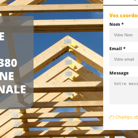
Vos coord
Nom *
E
Email *
380
UNE
Message
NALE
(*) Champs ob