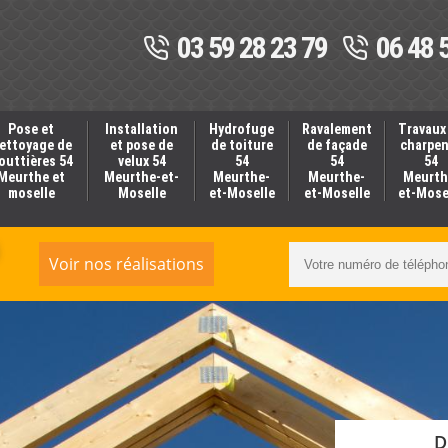
03 59 28 23 79
06 48 
Pose et
Installation
Hydrofuge
Ravalement
Travaux
ettoyage de
et pose de
de toiture
de façade
charpe
outtières 54
velux 54
54
54
54
Meurthe et
Meurthe-et-
Meurthe-
Meurthe-
Meurth
moselle
Moselle
et-Moselle
et-Moselle
et-Mose
Voir nos réalisations
D