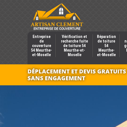
Entreprise
Vérification et
Réparation
de
recherche fuite
de toiture
n
couverture
de toiture 54
54
g
54 Meurthe-
Meurthe-et-
Meurthe-
et-Moselle
Moselle
et-Moselle
DÉPLACEMENT ET DEVIS GRATUITS
SANS ENGAGEMENT