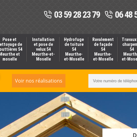
03 59 28 23 79
06 48 
Pose et
Installation
Hydrofuge
Ravalement
Travaux
ettoyage de
et pose de
de toiture
de façade
charpe
outtières 54
velux 54
54
54
54
Meurthe et
Meurthe-et-
Meurthe-
Meurthe-
Meurth
moselle
Moselle
et-Moselle
et-Moselle
et-Mose
Voir nos réalisations
D