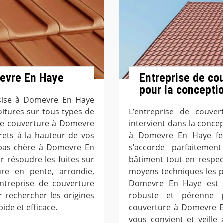
mevre En Haye
Entreprise de co
pour la conceptio
 sise à Domevre En Haye
oitures sur tous types de
L’entreprise de couv
 de couverture à Domevre
intervient dans la conce
rets à la hauteur de vos
à Domevre En Haye fer
 pas chère à Domevre En
s’accorde parfaitement
r résoudre les fuites sur
bâtiment tout en respec
ture en pente, arrondie,
moyens techniques les pl
entreprise de couverture
Domevre En Haye est à
 rechercher les origines
robuste et pérenne p
pide et efficace.
couverture à Domevre En
vous convient et veille 