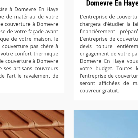
Domevre En Hay
 sise à Domevre En Haye
ype de matériau de votre
L’entreprise de couvert
 de couverture à Domevre
chargera d’étudier la fa
se de votre façade avant
financièrement prépar
tique de votre maison, le
L’entreprise de couver
e couverture pas chère à
devis toiture entièr
votre confort thermique
engagement de votre par
 de couverture à Domevre
Domevre En Haye vous c
e ses artisans couvreurs
votre budget. Toutes l
de l’art le ravalement de
l’entreprise de couvert
seront affichées de ma
couvreur gratuit.