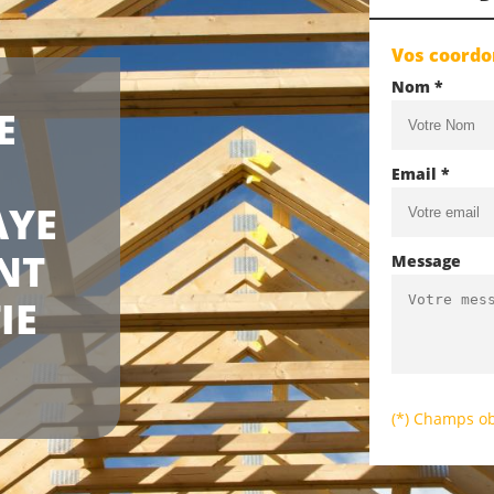
Vos coord
Nom *
E
Email *
AYE
NT
Message
IE
(*) Champs ob