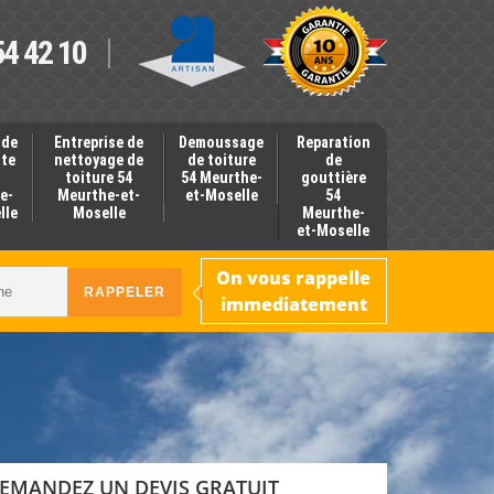
54 42 10
 de
Entreprise de
Demoussage
Reparation
nte
nettoyage de
de toiture
de
toiture 54
54 Meurthe-
gouttière
e-
Meurthe-et-
et-Moselle
54
lle
Moselle
Meurthe-
et-Moselle
On vous rappelle
immediatement
EMANDEZ UN DEVIS GRATUIT