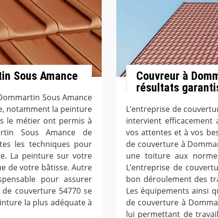
tin Sous Amance
Couvreur à Domm
résultats garanti
à Dommartin Sous Amance
de, notamment la peinture
L’entreprise de couver
s le métier ont permis à
intervient efficacement 
artin Sous Amance de
vos attentes et à vos beso
utes les techniques pour
de couverture à Dommart
de. La peinture sur votre
une toiture aux norme
ue de votre bâtisse. Autre
L’entreprise de couver
dispensable pour assurer
bon déroulement des trav
se de couverture 54770 se
Les équipements ainsi qu
einture la plus adéquate à
de couverture à Dommar
lui permettant de trava