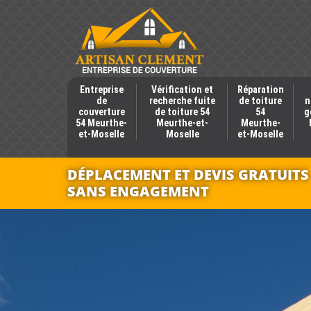
Entreprise
Vérification et
Réparation
de
recherche fuite
de toiture
n
couverture
de toiture 54
54
g
54 Meurthe-
Meurthe-et-
Meurthe-
et-Moselle
Moselle
et-Moselle
DÉPLACEMENT ET DEVIS GRATUITS
SANS ENGAGEMENT