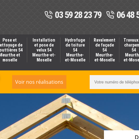
03 59 28 23 79
06 48 
Pose et
Installation
Hydrofuge
Ravalement
Travaux
ettoyage de
et pose de
de toiture
de façade
charpe
outtières 54
velux 54
54
54
54
Meurthe et
Meurthe-et-
Meurthe-
Meurthe-
Meurth
moselle
Moselle
et-Moselle
et-Moselle
et-Mose
Voir nos réalisations
D