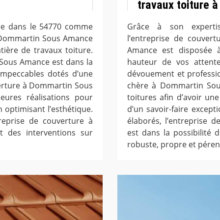
travaux toiture
ture dans le 54770 comme
Grâce à son expertis
à Dommartin Sous Amance
l’entreprise de couver
ière de travaux toiture.
Amance est disposée à 
 Sous Amance est dans la
hauteur de vos attente
 impeccables dotés d’une
dévouement et professio
verture à Dommartin Sous
chère à Dommartin Sou
leures réalisations pour
toitures afin d’avoir un
n optimisant l’esthétique.
d’un savoir-faire excep
treprise de couverture à
élaborés, l’entreprise
 des interventions sur
est dans la possibilité 
robuste, propre et pére