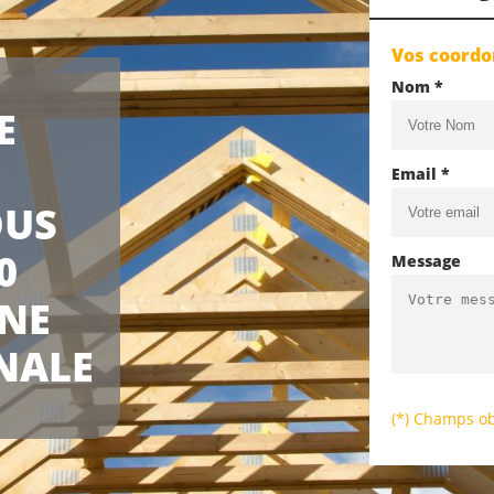
Vos coord
Nom *
E
Email *
OUS
0
Message
UNE
NALE
(*) Champs ob