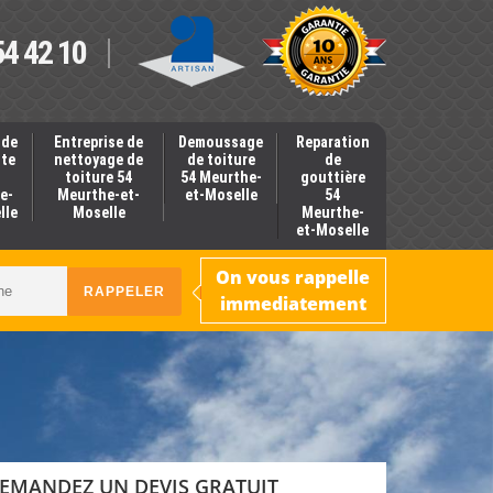
54 42 10
 de
Entreprise de
Demoussage
Reparation
nte
nettoyage de
de toiture
de
toiture 54
54 Meurthe-
gouttière
e-
Meurthe-et-
et-Moselle
54
lle
Moselle
Meurthe-
et-Moselle
On vous rappelle
immediatement
EMANDEZ UN DEVIS GRATUIT