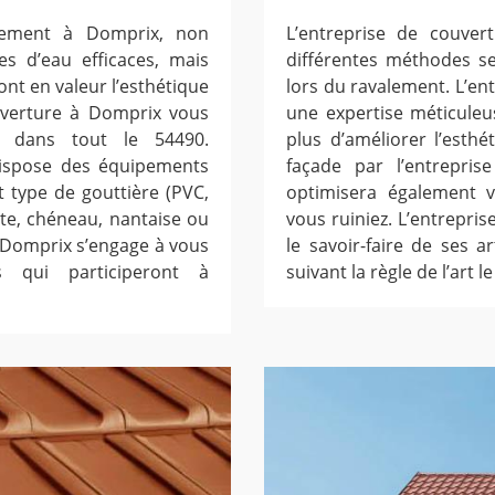
Clement à Domprix, non
L’entreprise de couver
s d’eau efficaces, mais
différentes méthodes se
ont en valeur l’esthétique
lors du ravalement. L’en
ouverture à Domprix vous
une expertise méticuleu
e dans tout le 54490.
plus d’améliorer l’esth
dispose des équipements
façade par l’entrepri
 type de gouttière (PVC,
optimisera également 
nte, chéneau, nantaise ou
vous ruiniez. L’entrepr
 à Domprix s’engage à vous
le savoir-faire de ses a
s qui participeront à
suivant la règle de l’art 