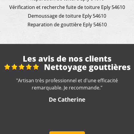
Vérification et recherche fuite de toiture Eply 54610
Demoussage de toiture Eply 54610
Reparation de gouttière Eply 54610
Les avis de nos clients
ttières
Réhon, 2 rue a
fficacité
"Merci, devis rapide, travail qui s'en suit corr
"
de travaux cordiale."
De pascal38