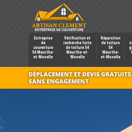
Entreprise
Vérification et
Réparation
de
recherche fuite
de toiture
n
couverture
de toiture 54
54
g
54 Meurthe-
Meurthe-et-
Meurthe-
et-Moselle
Moselle
et-Moselle
DÉPLACEMENT ET DEVIS GRATUITS
SANS ENGAGEMENT