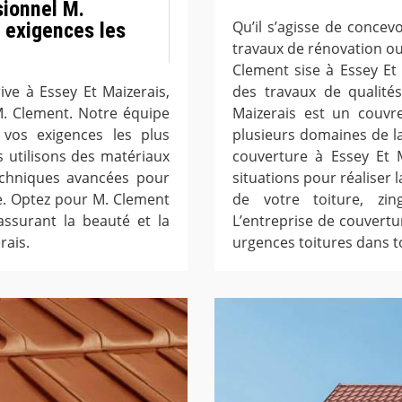
sionnel M.
Qu’il s’agisse de concev
 exigences les
travaux de rénovation ou 
Clement sise à Essey Et
ve à Essey Et Maizerais,
des travaux de qualités
M. Clement. Notre équipe
Maizerais est un couvre
vos exigences les plus
plusieurs domaines de la 
 utilisons des matériaux
couverture à Essey Et M
echniques avancées pour
situations pour réaliser 
le. Optez pour M. Clement
de votre toiture, zin
assurant la beauté et la
L’entreprise de couvertu
rais.
urgences toitures dans t