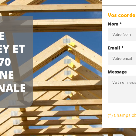
Vos coord
Nom *
E
Y ET
Email *
70
UNE
Message
NALE
(*) Champs ob