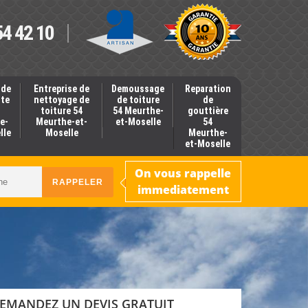
54 42 10
 de
Entreprise de
Demoussage
Reparation
nte
nettoyage de
de toiture
de
toiture 54
54 Meurthe-
gouttière
e-
Meurthe-et-
et-Moselle
54
lle
Moselle
Meurthe-
et-Moselle
On vous rappelle
immediatement
EMANDEZ UN DEVIS GRATUIT