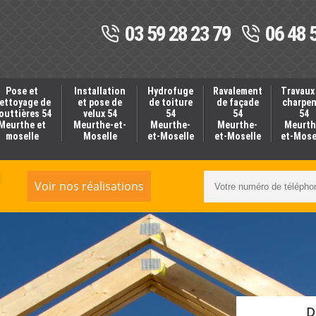
03 59 28 23 79
06 48 
Pose et
Installation
Hydrofuge
Ravalement
Travaux
ettoyage de
et pose de
de toiture
de façade
charpe
outtières 54
velux 54
54
54
54
Meurthe et
Meurthe-et-
Meurthe-
Meurthe-
Meurth
moselle
Moselle
et-Moselle
et-Moselle
et-Mose
Voir nos réalisations
D