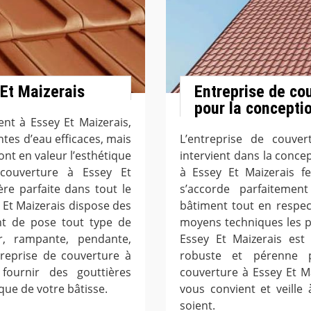
 Et Maizerais
Entreprise de co
pour la conceptio
nt à Essey Et Maizerais,
es d’eau efficaces, mais
L’entreprise de couve
ont en valeur l’esthétique
intervient dans la conce
 couverture à Essey Et
à Essey Et Maizerais f
re parfaite dans tout le
s’accorde parfaitement
 Et Maizerais dispose des
bâtiment tout en respec
nt de pose tout type de
moyens techniques les pl
er, rampante, pendante,
Essey Et Maizerais est
treprise de couverture à
robuste et pérenne p
fournir des gouttières
couverture à Essey Et Ma
que de votre bâtisse.
vous convient et veille 
soient.