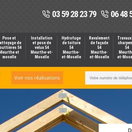
03 59 28 23 79
06 48 
Pose et
Installation
Hydrofuge
Ravalement
Travaux
ettoyage de
et pose de
de toiture
de façade
charpe
outtières 54
velux 54
54
54
54
Meurthe et
Meurthe-et-
Meurthe-
Meurthe-
Meurth
moselle
Moselle
et-Moselle
et-Moselle
et-Mose
Voir nos réalisations
D