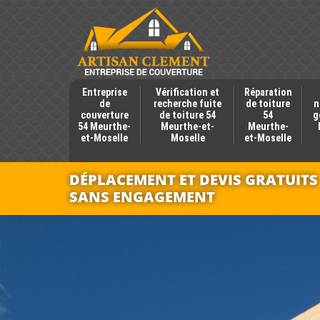
Entreprise
Vérification et
Réparation
de
recherche fuite
de toiture
n
couverture
de toiture 54
54
g
54 Meurthe-
Meurthe-et-
Meurthe-
et-Moselle
Moselle
et-Moselle
DÉPLACEMENT ET DEVIS GRATUITS
SANS ENGAGEMENT