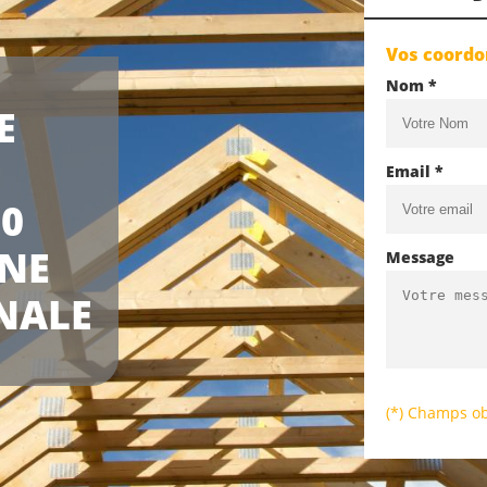
Vos coord
Nom *
E
Email *
60
UNE
Message
NALE
(*) Champs ob