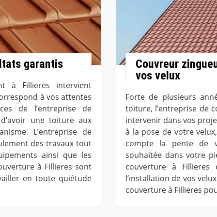
ltats garantis
Couvreur zingueur
vos velux
 à Fillieres intervient
 correspond à vos attentes
Forte de plusieurs ann
ices de l’entreprise de
toiture, l’entreprise de 
 d’avoir une toiture aux
intervenir dans vos proj
nisme. L’entreprise de
à la pose de votre velux
oulement des travaux tout
compte la pente de vot
quipements ainsi que les
souhaitée dans votre pi
uverture à Fillieres sont
couverture à Fillieres
ailler en toute quiétude
l’installation de vos velu
couverture à Fillieres pou