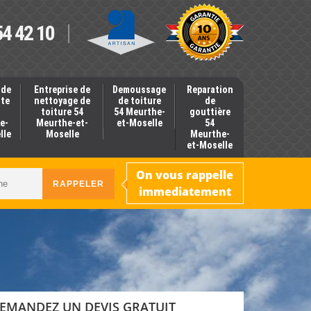
54 42 10
 de
Entreprise de
Demoussage
Reparation
nte
nettoyage de
de toiture
de
toiture 54
54 Meurthe-
gouttière
e-
Meurthe-et-
et-Moselle
54
lle
Moselle
Meurthe-
et-Moselle
On vous rappelle
immediatement
EMANDEZ UN DEVIS GRATUIT