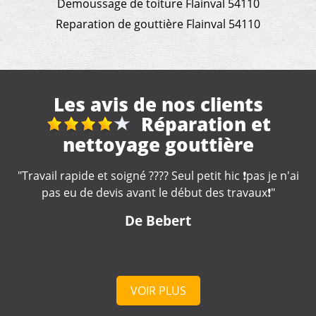
Demoussage de toiture Flainval 54110
Reparation de gouttière Flainval 54110
Les avis de nos clients
 et
reparation toi
re
"Très bonne entreprise, intervention rapide e
professionnel à votre écoute . Je recomm
️pas je n'ai
vaux❗️"
De cd
VOIR PLUS