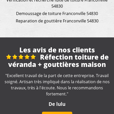
Vérification et recherche fuite de toiture Franconville
54830
Demoussage de toiture Franconville 54830
Reparation de gouttière Franconville 54830
Les avis de nos clients
Réfection toiture de
 + gouttières maison
"Merci, devis rapide
de
l de la part de cette entreprise. Travail
très impliqué dans la réalisation de nos
s à l'écoute. Nous le recommandons
fortement."
De lulu