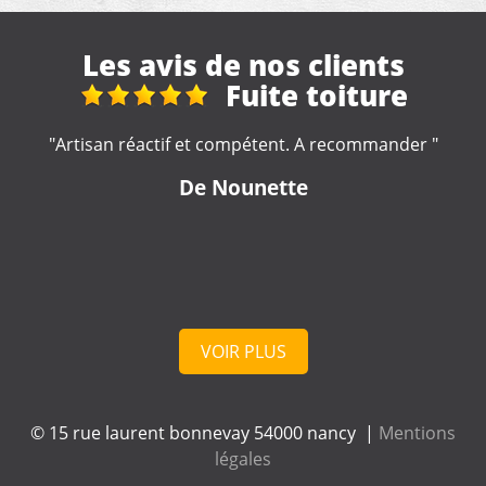
Les avis de nos clients
e
reparation toit
nder "
"Très bonne entreprise, intervention rapide et s
professionnel à votre écoute . Je recommand
De cd
VOIR PLUS
© 15 rue laurent bonnevay 54000 nancy |
Mentions
légales