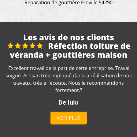
Reparation de gouttière Froville 54290
Les avis de nos clients
 de
Réhon, 2 rue aubrio
on
"Merci, devis rapide, travail qui s'en suit correct. Equi
de travaux cordiale."
vail
e nos
De pascal38
s
VOIR PLUS