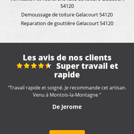
54120
Demoussage de toiture Gelacourt 54120
Reparation de gouttière Gelacourt 54120
Les avis de nos clients
travaux de toiture et
démoussage
.
"Des conseils pertinents, un métier manifestement bien
appris. Un tarif convenable et une intervention rapide.
Merci beaucoup"
De Pierre-Yves