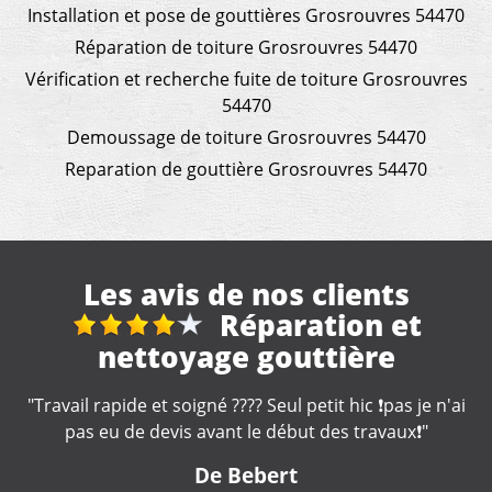
Installation et pose de gouttières Grosrouvres 54470
Réparation de toiture Grosrouvres 54470
Vérification et recherche fuite de toiture Grosrouvres
54470
Demoussage de toiture Grosrouvres 54470
Reparation de gouttière Grosrouvres 54470
Les avis de nos clients
Réparation et
Netto
e gouttière
"Artisan très professio
remarquable. J
???? Seul petit hic ❗️pas je n'ai
nt le début des travaux❗️"
De Cat
 Bebert