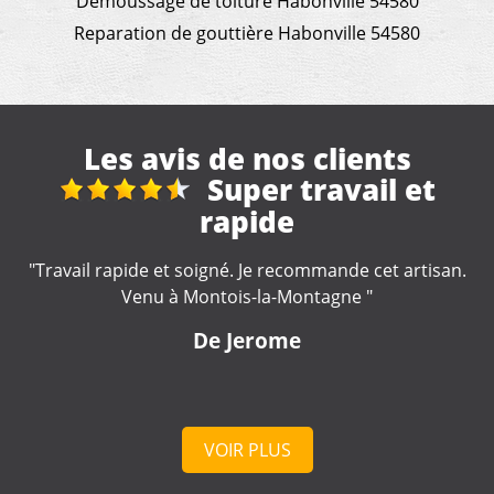
Demoussage de toiture Habonville 54580
Reparation de gouttière Habonville 54580
Les avis de nos clients
travail et
Réfection
véranda + gouttièr
commande cet artisan.
"Excellent travail de la part de cette
ontagne "
soigné. Artisan très impliqué dans la
travaux, très à l'écoute. Nous 
e
fortement."
De lulu
VOIR PLUS