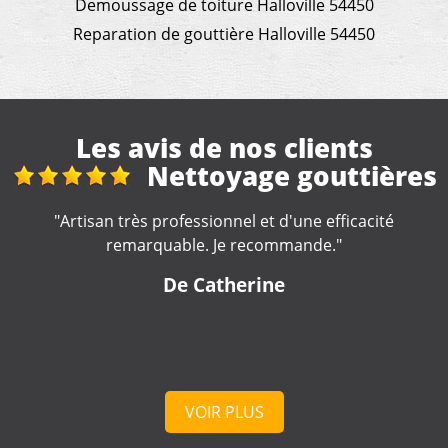
Demoussage de toiture Halloville 54450
Reparation de gouttière Halloville 54450
Les avis de nos clients
ge gouttières
Trav
couvertu
et d'une efficacité
commande."
"Je recommande, très sé
ine
De Marine
VOIR PLUS