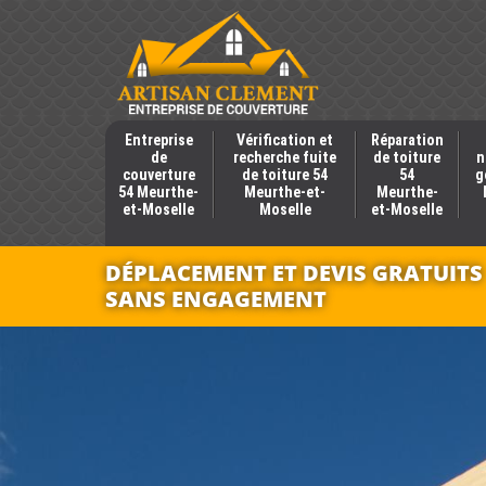
Entreprise
Vérification et
Réparation
de
recherche fuite
de toiture
n
couverture
de toiture 54
54
g
54 Meurthe-
Meurthe-et-
Meurthe-
et-Moselle
Moselle
et-Moselle
DÉPLACEMENT ET DEVIS GRATUITS
SANS ENGAGEMENT