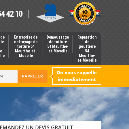
54 42 10
 de
Entreprise de
Demoussage
Reparation
nte
nettoyage de
de toiture
de
toiture 54
54 Meurthe-
gouttière
e-
Meurthe-et-
et-Moselle
54
lle
Moselle
Meurthe-
et-Moselle
On vous rappelle
immediatement
EMANDEZ UN DEVIS GRATUIT