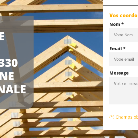
Vos coord
Nom *
E
Email *
330
UNE
Message
NALE
(*) Champs ob