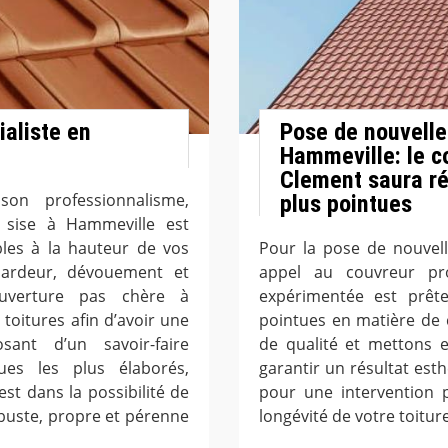
ialiste en
Pose de nouvelle
Hammeville: le c
Clement saura ré
on professionnalisme,
plus pointues
t sise à Hammeville est
bles à la hauteur de vos
Pour la pose de nouvell
c ardeur, dévouement et
appel au couvreur pr
couverture pas chère à
expérimentée est prêt
toitures afin d’avoir une
pointues en matière de 
sant d’un savoir-faire
de qualité et mettons 
es les plus élaborés,
garantir un résultat est
st dans la possibilité de
pour une intervention p
obuste, propre et pérenne
longévité de votre toitur