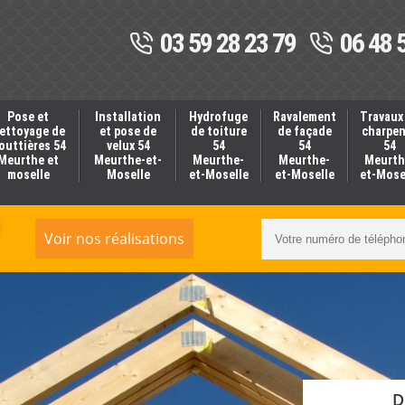
03 59 28 23 79
06 48 
Pose et
Installation
Hydrofuge
Ravalement
Travaux
ettoyage de
et pose de
de toiture
de façade
charpe
outtières 54
velux 54
54
54
54
Meurthe et
Meurthe-et-
Meurthe-
Meurthe-
Meurth
moselle
Moselle
et-Moselle
et-Moselle
et-Mose
Voir nos réalisations
D