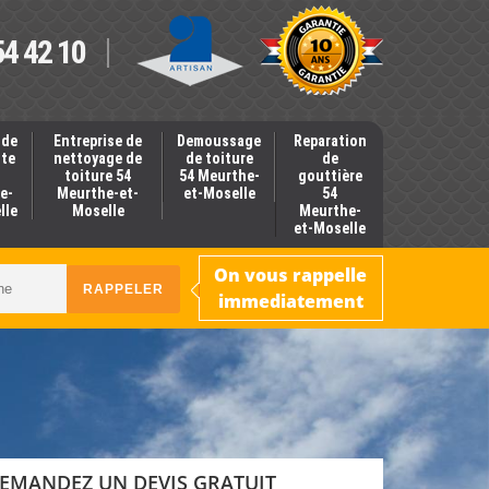
54 42 10
 de
Entreprise de
Demoussage
Reparation
nte
nettoyage de
de toiture
de
toiture 54
54 Meurthe-
gouttière
e-
Meurthe-et-
et-Moselle
54
lle
Moselle
Meurthe-
et-Moselle
On vous rappelle
immediatement
EMANDEZ UN DEVIS GRATUIT