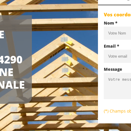
Vos coord
Nom *
E
Email *
4290
UNE
Message
NALE
(*) Champs ob