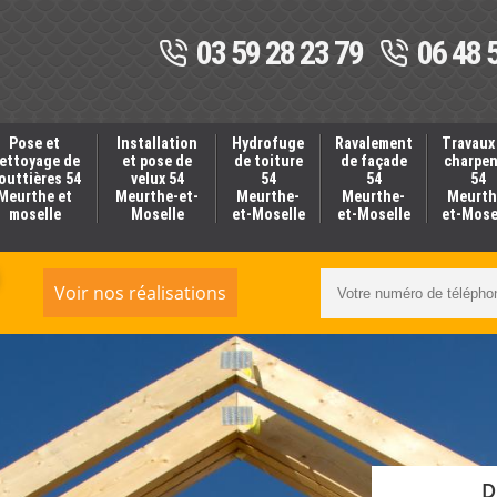
03 59 28 23 79
06 48 
Pose et
Installation
Hydrofuge
Ravalement
Travaux
ettoyage de
et pose de
de toiture
de façade
charpe
outtières 54
velux 54
54
54
54
Meurthe et
Meurthe-et-
Meurthe-
Meurthe-
Meurth
moselle
Moselle
et-Moselle
et-Moselle
et-Mose
Voir nos réalisations
D