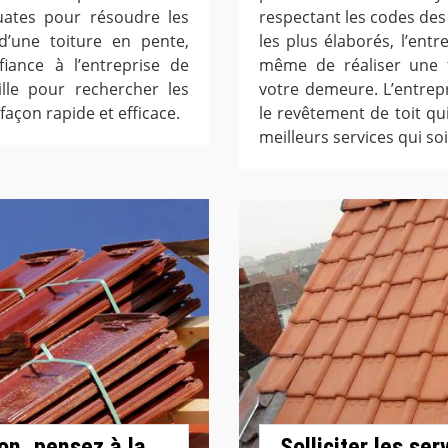
quates pour résoudre les
respectant les codes de
 d’une toiture en pente,
les plus élaborés, l’ent
fiance à l’entreprise de
même de réaliser une t
lle pour rechercher les
votre demeure. L’entrepr
 façon rapide et efficace.
le revêtement de toit qui
meilleurs services qui soi
on, pensez à la
Solliciter les se