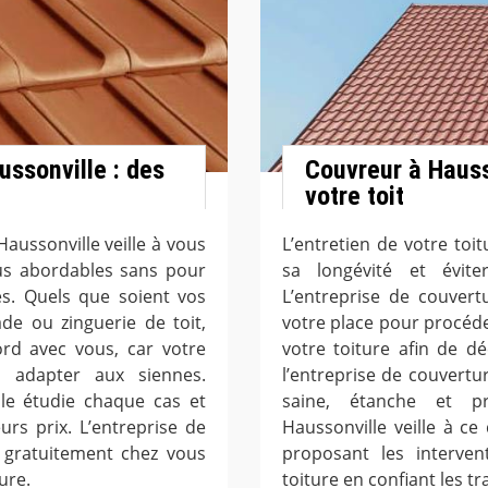
ussonville : des
Couvreur à Hauss
votre toit
aussonville veille à vous
L’entretien de votre toit
plus abordables sans pour
sa longévité et évit
es. Quels que soient vos
L’entreprise de couver
de ou zinguerie de toit,
votre place pour procéder
ord avec vous, car votre
votre toiture afin de dé
s adapter aux siennes.
l’entreprise de couvertur
lle étudie chaque cas et
saine, étanche et pr
urs prix. L’entreprise de
Haussonville veille à c
 gratuitement chez vous
proposant les interven
ure.
toiture en confiant les t