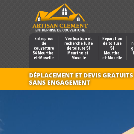
Entreprise
Vérification et
Réparation
de
recherche fuite
de toiture
n
couverture
de toiture 54
54
g
54 Meurthe-
Meurthe-et-
Meurthe-
et-Moselle
Moselle
et-Moselle
DÉPLACEMENT ET DEVIS GRATUITS
SANS ENGAGEMENT