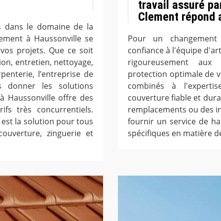
travail assuré pa
Clement répond 
s dans le domaine de la
lement à Haussonville se
Pour un changement d
vos projets. Que ce soit
confiance à l'équipe d'ar
ion, entretien, nettoyage,
rigoureusement aux 
enterie, l’entreprise de
protection optimale de v
s donner les solutions
combinés à l'experti
à Haussonville offre des
couverture fiable et dura
ifs très concurrentiels.
remplacements ou des in
 est la solution pour tous
fournir un service de h
ouverture, zinguerie et
spécifiques en matière d