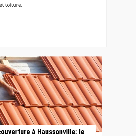
t toiture.
uverture à Haussonville: le