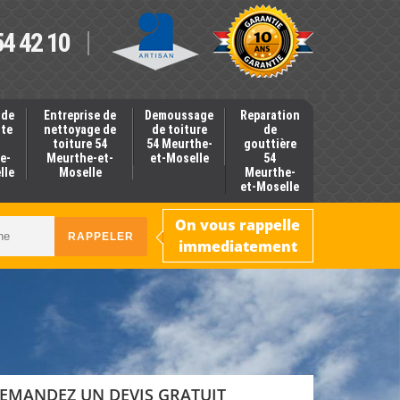
54 42 10
 de
Entreprise de
Demoussage
Reparation
nte
nettoyage de
de toiture
de
toiture 54
54 Meurthe-
gouttière
e-
Meurthe-et-
et-Moselle
54
lle
Moselle
Meurthe-
et-Moselle
On vous rappelle
immediatement
EMANDEZ UN DEVIS GRATUIT