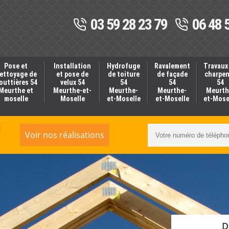
03 59 28 23 79
06 48 
Pose et
Installation
Hydrofuge
Ravalement
Travaux
ettoyage de
et pose de
de toiture
de façade
charpe
outtières 54
velux 54
54
54
54
Meurthe et
Meurthe-et-
Meurthe-
Meurthe-
Meurth
moselle
Moselle
et-Moselle
et-Moselle
et-Mose
Voir nos réalisations
D