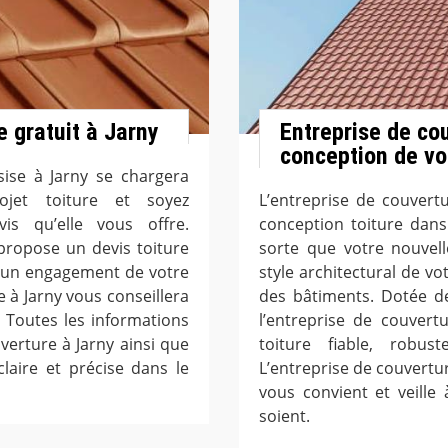
e gratuit à Jarny
Entreprise de co
conception de vot
sise à Jarny se chargera
rojet toiture et soyez
L’entreprise de couvert
is qu’elle vous offre.
conception toiture dans
propose un devis toiture
sorte que votre nouvell
cun engagement de votre
style architectural de v
e à Jarny vous conseillera
des bâtiments. Dotée d
 Toutes les informations
l’entreprise de couver
uverture à Jarny ainsi que
toiture fiable, robu
laire et précise dans le
L’entreprise de couvertur
vous convient et veille 
soient.