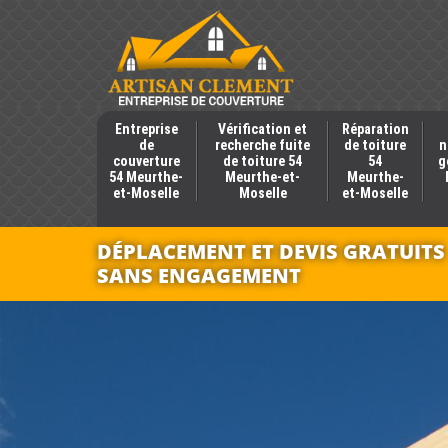
Entreprise
Vérification et
Réparation
de
recherche fuite
de toiture
n
couverture
de toiture 54
54
g
54 Meurthe-
Meurthe-et-
Meurthe-
et-Moselle
Moselle
et-Moselle
DÉPLACEMENT ET DEVIS GRATUITS
SANS ENGAGEMENT