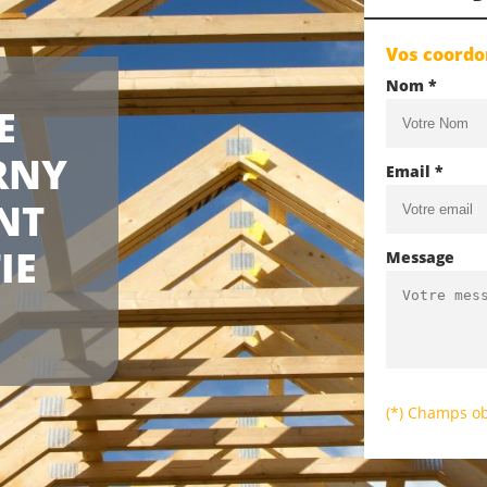
Vos coord
Nom *
E
RNY
Email *
NT
IE
Message
(*) Champs ob