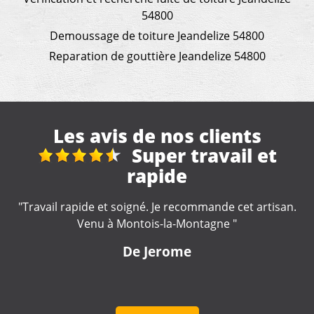
54800
Demoussage de toiture Jeandelize 54800
Reparation de gouttière Jeandelize 54800
Les avis de nos clients
Réfection toiture de
véranda + gouttières maison
"Excellent travail de la part de cette entreprise. Travail
soigné. Artisan très impliqué dans la réalisation de nos
travaux, très à l'écoute. Nous le recommandons
fortement."
De lulu