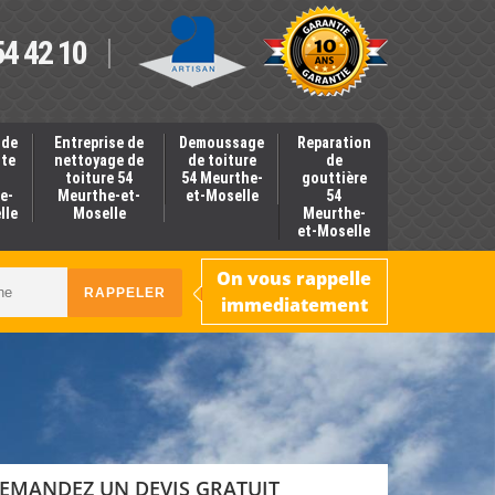
54 42 10
 de
Entreprise de
Demoussage
Reparation
nte
nettoyage de
de toiture
de
toiture 54
54 Meurthe-
gouttière
e-
Meurthe-et-
et-Moselle
54
lle
Moselle
Meurthe-
et-Moselle
On vous rappelle
immediatement
EMANDEZ UN DEVIS GRATUIT