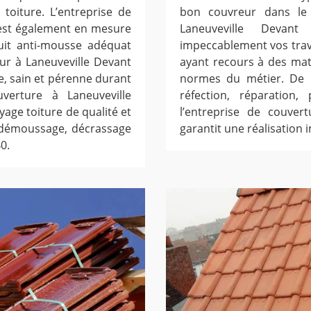
toiture. L’entreprise de
bon couvreur dans le 
 est également en mesure
Laneuveville Devan
uit anti-mousse adéquat
impeccablement vos trava
ur à Laneuveville Devant
ayant recours à des mat
re, sain et pérenne durant
normes du métier. De l
uverture à Laneuveville
réfection, réparation,
age toiture de qualité et
l’entreprise de couver
e démoussage, décrassage
garantit une réalisation 
0.