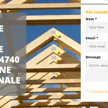
Vos coord
Nom *
E
Email *
E
4740
Message
UNE
NALE
(*) Champs ob