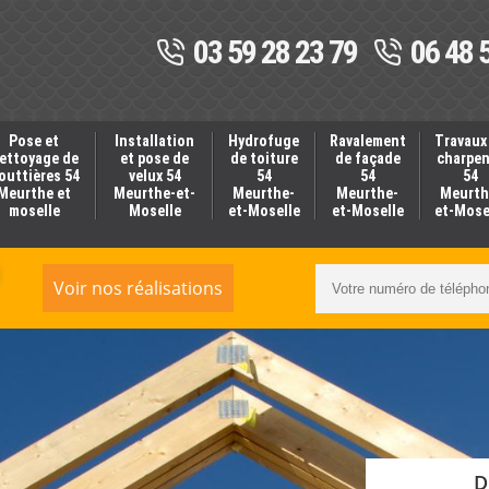
03 59 28 23 79
06 48 
Pose et
Installation
Hydrofuge
Ravalement
Travaux
ettoyage de
et pose de
de toiture
de façade
charpe
outtières 54
velux 54
54
54
54
Meurthe et
Meurthe-et-
Meurthe-
Meurthe-
Meurth
moselle
Moselle
et-Moselle
et-Moselle
et-Mose
Voir nos réalisations
D