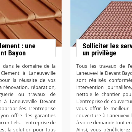
lement : une
Solliciter les se
ant Bayon
un privilège
s dans le domaine de la
Tous les travaux de l’
 Clement à Laneuveville
Laneuveville Devant Bay
pour la réussite de vos
sont réalisés conformé
a rénovation, réparation,
intervention journalièr
nguerie ou travaux de
nettoie le chantier pou
re à Laneuveville Devant
L’entreprise de couvertu
ppropriées. L’entreprise
vous offrir le meilleur 
yon offre des garanties
couverture à Laneuvevi
rrentiels. L’entreprise de
à votre demande tout en 
st la solution pour tous
Ainsi, vous bénéficiere