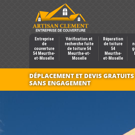
Entreprise
Vérification et
Réparation
de
recherche fuite
de toiture
n
couverture
de toiture 54
54
g
54 Meurthe-
Meurthe-et-
Meurthe-
et-Moselle
Moselle
et-Moselle
DÉPLACEMENT ET DEVIS GRATUITS
SANS ENGAGEMENT