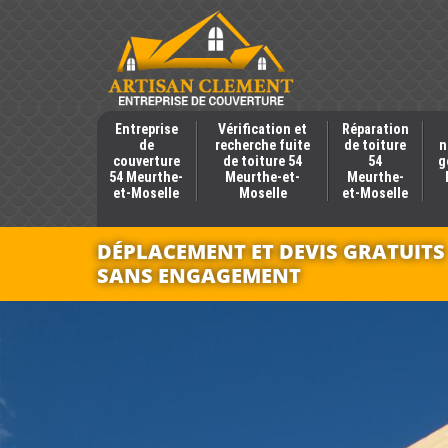
Entreprise
Vérification et
Réparation
de
recherche fuite
de toiture
n
couverture
de toiture 54
54
g
54 Meurthe-
Meurthe-et-
Meurthe-
et-Moselle
Moselle
et-Moselle
DÉPLACEMENT ET DEVIS GRATUITS
SANS ENGAGEMENT