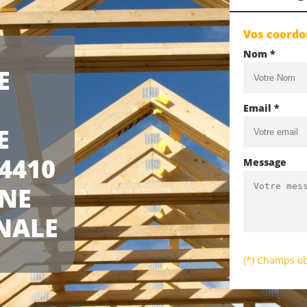
Vos coord
Nom *
E
Email *
E
4410
Message
UNE
NALE
(*) Champs ob