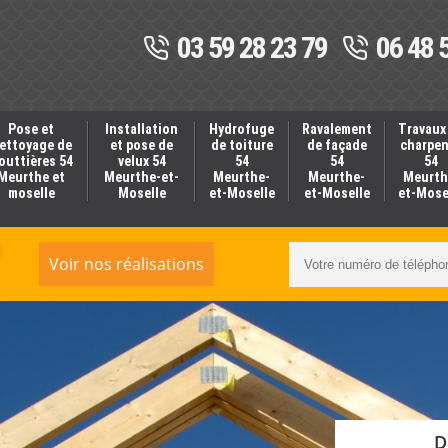
03 59 28 23 79
06 48 
Pose et
Installation
Hydrofuge
Ravalement
Travaux
ettoyage de
et pose de
de toiture
de façade
charpe
outtières 54
velux 54
54
54
54
Meurthe et
Meurthe-et-
Meurthe-
Meurthe-
Meurth
moselle
Moselle
et-Moselle
et-Moselle
et-Mose
Voir nos réalisations
D