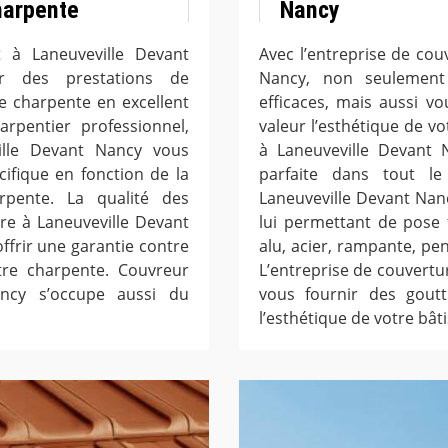
harpente
Nancy
t à Laneuveville Devant
Avec l’entreprise de co
r des prestations de
Nancy, non seulement
e charpente en excellent
efficaces, mais aussi v
rpentier professionnel,
valeur l’esthétique de vo
ville Devant Nancy vous
à Laneuveville Devant 
ifique en fonction de la
parfaite dans tout le
rpente. La qualité des
Laneuveville Devant Na
re à Laneuveville Devant
lui permettant de pose t
frir une garantie contre
alu, acier, rampante, pen
otre charpente. Couvreur
L’entreprise de couvertu
ancy s’occupe aussi du
vous fournir des goutt
l’esthétique de votre bâti