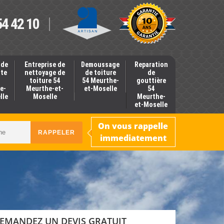
54 42 10
 de
Entreprise de
Demoussage
Reparation
nte
nettoyage de
de toiture
de
toiture 54
54 Meurthe-
gouttière
e-
Meurthe-et-
et-Moselle
54
lle
Moselle
Meurthe-
et-Moselle
On vous rappelle
immediatement
EMANDEZ UN DEVIS GRATUIT