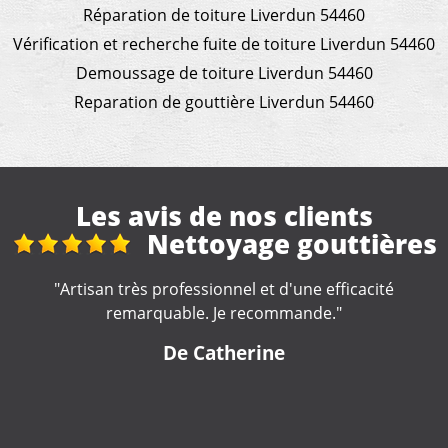
Réparation de toiture Liverdun 54460
Vérification et recherche fuite de toiture Liverdun 54460
Demoussage de toiture Liverdun 54460
Reparation de gouttière Liverdun 54460
Les avis de nos clients
s
Réfection toiture de
véranda + gouttières maison
"Excellent travail de la part de cette entreprise. Travail
soigné. Artisan très impliqué dans la réalisation de nos
travaux, très à l'écoute. Nous le recommandons
fortement."
De lulu