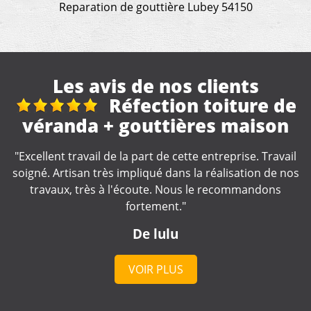
Reparation de gouttière Lubey 54150
Les avis de nos clients
ure de
Réparation e
aison
nettoyage gouttière
se. Travail
"Travail rapide et soigné ???? Seul petit hic ❗️pas
tion de nos
pas eu de devis avant le début des travaux
mandons
De Bebert
VOIR PLUS