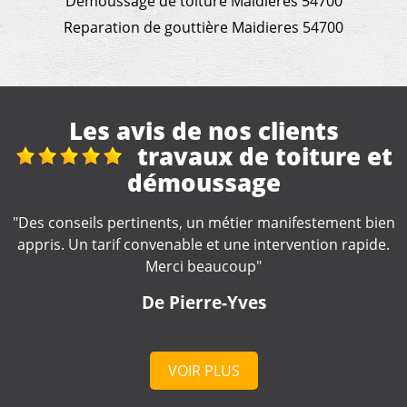
Demoussage de toiture Maidieres 54700
Reparation de gouttière Maidieres 54700
Les avis de nos clients
e et
Super
"Très satisfait super travail et très bon rapport qua
prix "
nt bien
rapide.
De Lara
VOIR PLUS