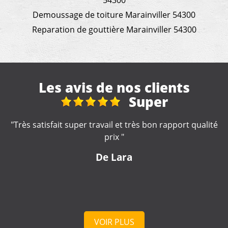
54300
Demoussage de toiture Marainviller 54300
Reparation de gouttière Marainviller 54300
Les avis de nos clients
travaux de toiture et
démoussage
é
"Des conseils pertinents, un métier manifestement bien
appris. Un tarif convenable et une intervention rapide.
Merci beaucoup"
De Pierre-Yves
VOIR PLUS