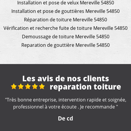
Installation et pose de velux Mereville 54850
Installation et pose de gouttières Mereville 54850
Réparation de toiture Mereville 54850
Vérification et recherche fuite de toiture Mereville 54850
Demoussage de toiture Mereville 54850
Reparation de gouttière Mereville 54850
Les avis de nos clients
 toiture
Réfection to
véranda + gouttières 
pide et soignée,
recommande "
"Excellent travail de la part de cette entre
soigné. Artisan très impliqué dans la réal
travaux, très à l'écoute. Nous le re
fortement."