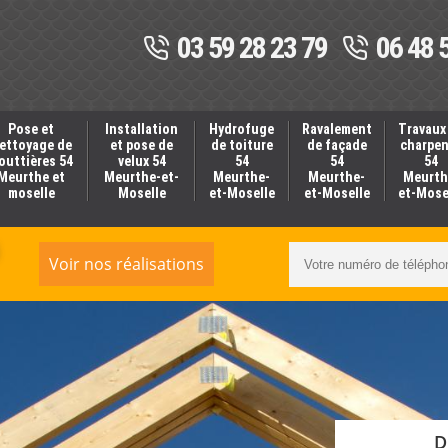
03 59 28 23 79
06 48 
Pose et
Installation
Hydrofuge
Ravalement
Travaux
ettoyage de
et pose de
de toiture
de façade
charpe
outtières 54
velux 54
54
54
54
Meurthe et
Meurthe-et-
Meurthe-
Meurthe-
Meurth
moselle
Moselle
et-Moselle
et-Moselle
et-Mose
Voir nos réalisations
D