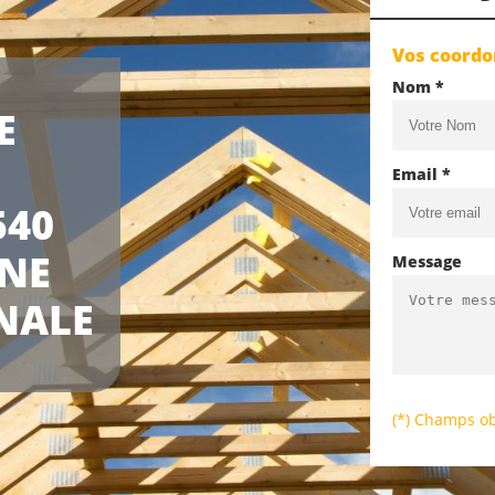
Vos coord
Nom *
E
Email *
540
UNE
Message
NALE
(*) Champs ob