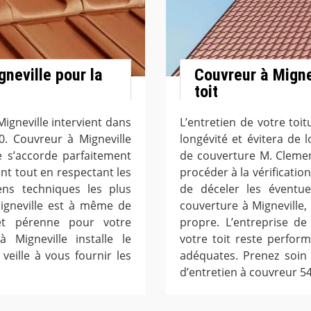
gneville pour la
Couvreur à Mignev
toit
igneville intervient dans
L’entretien de votre toit
0. Couvreur à Migneville
longévité et évitera de 
e s’accorde parfaitement
de couverture M. Clemen
ent tout en respectant les
procéder à la vérificatio
ns techniques les plus
de déceler les éventuel
Migneville est à même de
couverture à Migneville, 
 et pérenne pour votre
propre. L’entreprise de
 Migneville installe le
votre toit reste perfor
veille à vous fournir les
adéquates. Prenez soin 
d’entretien à couvreur 5