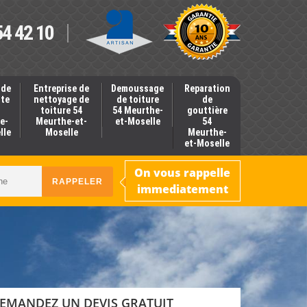
54 42 10
 de
Entreprise de
Demoussage
Reparation
nte
nettoyage de
de toiture
de
toiture 54
54 Meurthe-
gouttière
e-
Meurthe-et-
et-Moselle
54
lle
Moselle
Meurthe-
et-Moselle
On vous rappelle
immediatement
EMANDEZ UN DEVIS GRATUIT