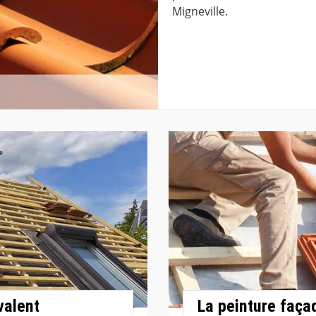
Migneville.
valent
La peinture faça