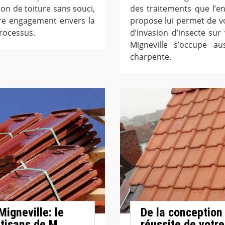
n de toiture sans souci,
des traitements que l’e
tre engagement envers la
propose lui permet de vo
processus.
d’invasion d’insecte su
Migneville s’occupe 
charpente.
igneville: le
De la conception 
rtisans de M.
réussite de votre