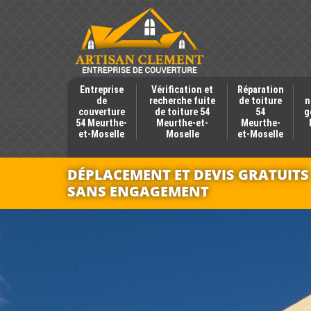
Entreprise
Vérification et
Réparation
de
recherche fuite
de toiture
n
couverture
de toiture 54
54
g
54 Meurthe-
Meurthe-et-
Meurthe-
et-Moselle
Moselle
et-Moselle
DÉPLACEMENT ET DEVIS GRATUITS
SANS ENGAGEMENT