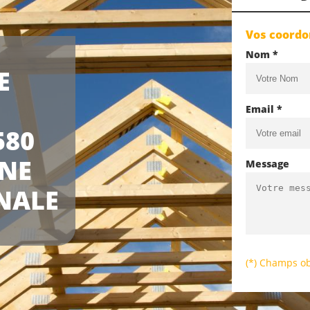
Vos coord
Nom *
E
Email *
580
UNE
Message
NALE
(*) Champs ob