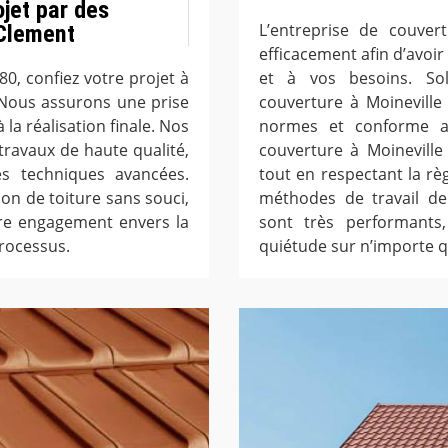
jet par des
L’entreprise de couver
 Clement
efficacement afin d’avoir
80, confiez votre projet à
et à vos besoins. Soll
 Nous assurons une prise
couverture à Moineville 
 la réalisation finale. Nos
normes et conforme au
ravaux de haute qualité,
couverture à Moinevill
es techniques avancées.
tout en respectant la règ
n de toiture sans souci,
méthodes de travail de 
tre engagement envers la
sont très performants,
processus.
quiétude sur n’importe qu