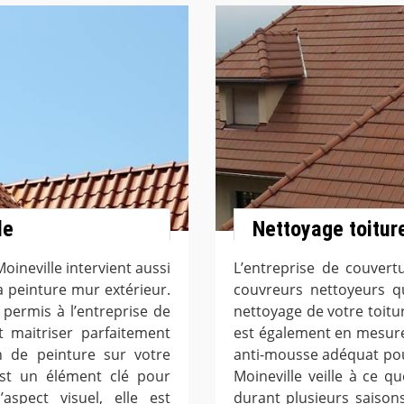
le
Nettoyage toitur
oineville intervient aussi
L’entreprise de couvert
 peinture mur extérieur.
couvreurs nettoyeurs q
permis à l’entreprise de
nettoyage de votre toitur
t maitriser parfaitement
est également en mesure 
on de peinture sur votre
anti-mousse adéquat pou
est un élément clé pour
Moineville veille à ce q
’aspect visuel, elle est
durant plusieurs saisons