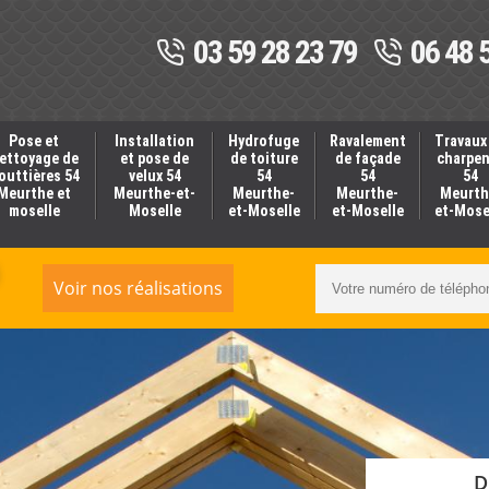
03 59 28 23 79
06 48 
Pose et
Installation
Hydrofuge
Ravalement
Travaux
ettoyage de
et pose de
de toiture
de façade
charpe
outtières 54
velux 54
54
54
54
Meurthe et
Meurthe-et-
Meurthe-
Meurthe-
Meurth
moselle
Moselle
et-Moselle
et-Moselle
et-Mose
Voir nos réalisations
D