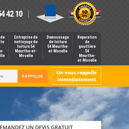
54 42 10
 de
Entreprise de
Demoussage
Reparation
nte
nettoyage de
de toiture
de
toiture 54
54 Meurthe-
gouttière
e-
Meurthe-et-
et-Moselle
54
lle
Moselle
Meurthe-
et-Moselle
On vous rappelle
immediatement
EMANDEZ UN DEVIS GRATUIT