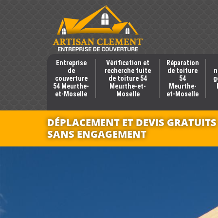
Entreprise
Vérification et
Réparation
de
recherche fuite
de toiture
n
couverture
de toiture 54
54
g
54 Meurthe-
Meurthe-et-
Meurthe-
et-Moselle
Moselle
et-Moselle
DÉPLACEMENT ET DEVIS GRATUITS
SANS ENGAGEMENT